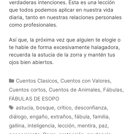
verdaderas intenciones. Esta es una lección
que todos podemos aplicar en nuestra vida
diaria, tanto en nuestras relaciones personales
como profesionales.
Así que, la próxima vez que alguien te elogie o
te hable de forma excesivamente halagadora,
recuerda la astucia de la zorra y mantén tus
ojos bien abiertos.
Categorías
Cuentos Clasicos
,
Cuentos con Valores
,
Cuentos cortos
,
Cuentos de Animales
,
Fábulas
,
FÁBULAS DE ESOPO
Etiquetas
astucia
,
bosque
,
crítico
,
desconfianza
,
diálogo
,
engaño
,
extraños
,
fábula
,
familia
,
gallina
,
inteligencia
,
lección
,
mentira
,
paz
,