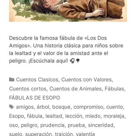
Descubre la famosa fábula de «Los Dos
Amigos». Una historia clásica para niños sobre
la lealtad y el valor de la amistad ante el
peligro. ¡Escúchala aquí! 🎧🌳
Categorías
Cuentos Clasicos
,
Cuentos con Valores
,
Cuentos cortos
,
Cuentos de Animales
,
Fábulas
,
FÁBULAS DE ESOPO
Etiquetas
amigos
,
árbol
,
bosque
,
compromiso
,
cuento
,
Esopo
,
fábula
,
lealtad
,
lección
,
miedo
,
moraleja
,
oso
,
peligro
,
prudencia
,
prueba
,
sinceridad
,
suelo
,
superación
,
traición
,
valentía