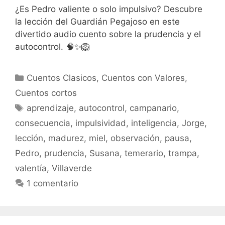
¿Es Pedro valiente o solo impulsivo? Descubre
la lección del Guardián Pegajoso en este
divertido audio cuento sobre la prudencia y el
autocontrol. 🧠✨🦁
Categorías
Cuentos Clasicos
,
Cuentos con Valores
,
Cuentos cortos
Etiquetas
aprendizaje
,
autocontrol
,
campanario
,
consecuencia
,
impulsividad
,
inteligencia
,
Jorge
,
lección
,
madurez
,
miel
,
observación
,
pausa
,
Pedro
,
prudencia
,
Susana
,
temerario
,
trampa
,
valentía
,
Villaverde
1 comentario