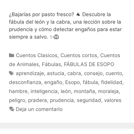
¿Bajarías por pasto fresco? 🐐 Descubre la
fábula del león y la cabra, una lección sobre la
prudencia y cómo detectar engaños para estar
siempre a salvo. ✨🦁
Categorías
Cuentos Clasicos
,
Cuentos cortos
,
Cuentos
de Animales
,
Fábulas
,
FÁBULAS DE ESOPO
Etiquetas
aprendizaje
,
astucia
,
cabra
,
consejo
,
cuento
,
desconfianza
,
engaño
,
Esopo
,
fábula
,
fidelidad
,
hambre
,
inteligencia
,
león
,
montaña
,
moraleja
,
peligro
,
pradera
,
prudencia
,
seguridad
,
valores
Deja un comentario