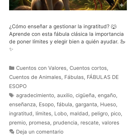
¿Cómo enseñar a gestionar la ingratitud? 🐺
Aprende con esta fábula clásica la importancia
de poner límites y elegir bien a quién ayudar. 🦢
✨
Categorías
Cuentos con Valores
,
Cuentos cortos
,
Cuentos de Animales
,
Fábulas
,
FÁBULAS DE
ESOPO
Etiquetas
agradecimiento
,
auxilio
,
cigüeña
,
engaño
,
enseñanza
,
Esopo
,
fábula
,
garganta
,
Hueso
,
ingratitud
,
límites
,
Lobo
,
maldad
,
peligro
,
pico
,
premio
,
promesa
,
prudencia
,
rescate
,
valores
Deja un comentario