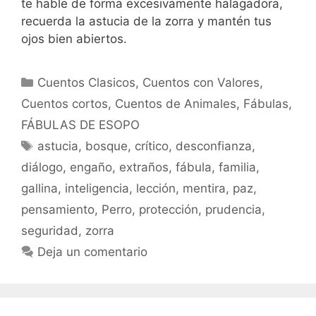
te hable de forma excesivamente halagadora,
recuerda la astucia de la zorra y mantén tus
ojos bien abiertos.
Categorías
Cuentos Clasicos
,
Cuentos con Valores
,
Cuentos cortos
,
Cuentos de Animales
,
Fábulas
,
FÁBULAS DE ESOPO
Etiquetas
astucia
,
bosque
,
crítico
,
desconfianza
,
diálogo
,
engaño
,
extraños
,
fábula
,
familia
,
gallina
,
inteligencia
,
lección
,
mentira
,
paz
,
pensamiento
,
Perro
,
protección
,
prudencia
,
seguridad
,
zorra
Deja un comentario