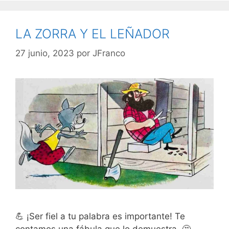
LA ZORRA Y EL LEÑADOR
27 junio, 2023
por
JFranco
💪 ¡Ser fiel a tu palabra es importante! Te
contamos una fábula que lo demuestra. 🤔