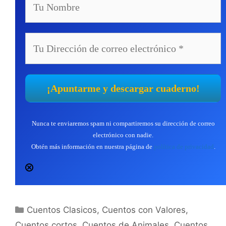
Nunca te enviaremos spam ni compartiremos su dirección de correo
electrónico con nadie.
Obtén más información en nuestra página de
política de privacidad
.
Categorías
Cuentos Clasicos
,
Cuentos con Valores
,
Cuentos cortos
,
Cuentos de Animales
,
Cuentos