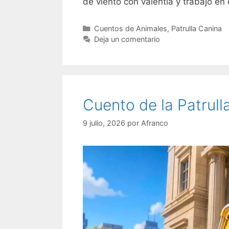
de viento con valentía y trabajo en 
Categorías
Cuentos de Animales
,
Patrulla Canina
Deja un comentario
Cuento de la Patrull
9 julio, 2026
por
Afranco