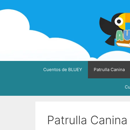
Saltar
al
contenido
Cuentos de BLUEY
Patrulla Canina
Cu
Patrulla Canina