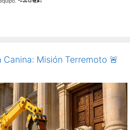
equipo. 🐾🚓♻️🐔🌬️
a Canina: Misión Terremoto 🚨