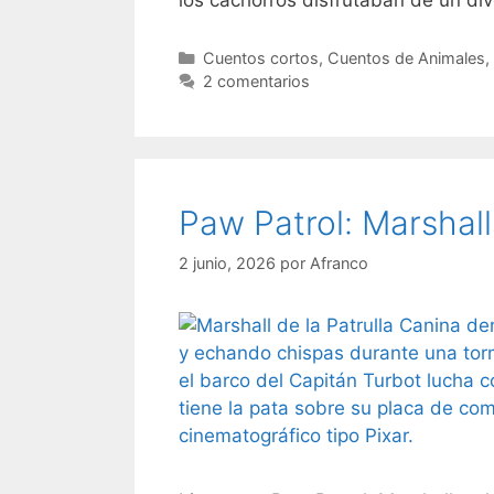
los cachorros disfrutaban de un d
Categorías
Cuentos cortos
,
Cuentos de Animales
,
2 comentarios
Paw Patrol: Marshall
2 junio, 2026
por
Afranco