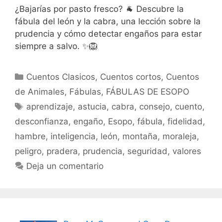
¿Bajarías por pasto fresco? 🐐 Descubre la
fábula del león y la cabra, una lección sobre la
prudencia y cómo detectar engaños para estar
siempre a salvo. ✨🦁
Categorías
Cuentos Clasicos
,
Cuentos cortos
,
Cuentos
de Animales
,
Fábulas
,
FÁBULAS DE ESOPO
Etiquetas
aprendizaje
,
astucia
,
cabra
,
consejo
,
cuento
,
desconfianza
,
engaño
,
Esopo
,
fábula
,
fidelidad
,
hambre
,
inteligencia
,
león
,
montaña
,
moraleja
,
peligro
,
pradera
,
prudencia
,
seguridad
,
valores
Deja un comentario