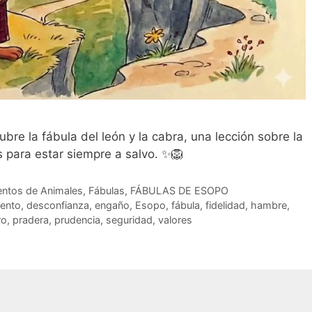
bre la fábula del león y la cabra, una lección sobre la
 para estar siempre a salvo. ✨🦁
ntos de Animales
,
Fábulas
,
FÁBULAS DE ESOPO
ento
,
desconfianza
,
engaño
,
Esopo
,
fábula
,
fidelidad
,
hambre
,
ro
,
pradera
,
prudencia
,
seguridad
,
valores