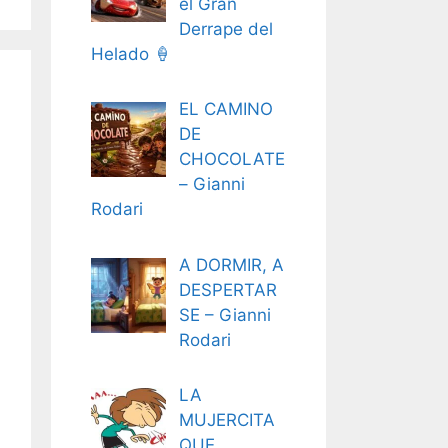
el Gran
Derrape del
Helado 🍦
EL CAMINO
DE
CHOCOLATE
– Gianni
Rodari
A DORMIR, A
DESPERTAR
SE – Gianni
Rodari
LA
MUJERCITA
QUE