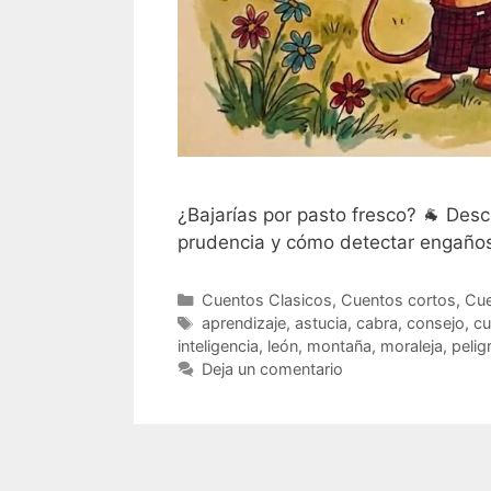
¿Bajarías por pasto fresco? 🐐 Descu
prudencia y cómo detectar engaños
Categorías
Cuentos Clasicos
,
Cuentos cortos
,
Cue
Etiquetas
aprendizaje
,
astucia
,
cabra
,
consejo
,
cu
inteligencia
,
león
,
montaña
,
moraleja
,
pelig
Deja un comentario