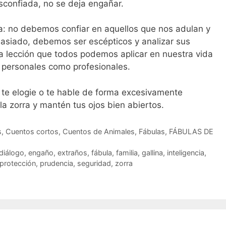
esconfiada, no se deja engañar.
ara: no debemos confiar en aquellos que nos adulan y
emasiado, debemos ser escépticos y analizar sus
a lección que todos podemos aplicar en nuestra vida
s personales como profesionales.
n te elogie o te hable de forma excesivamente
la zorra y mantén tus ojos bien abiertos.
s
,
Cuentos cortos
,
Cuentos de Animales
,
Fábulas
,
FÁBULAS DE
diálogo
,
engaño
,
extraños
,
fábula
,
familia
,
gallina
,
inteligencia
,
protección
,
prudencia
,
seguridad
,
zorra