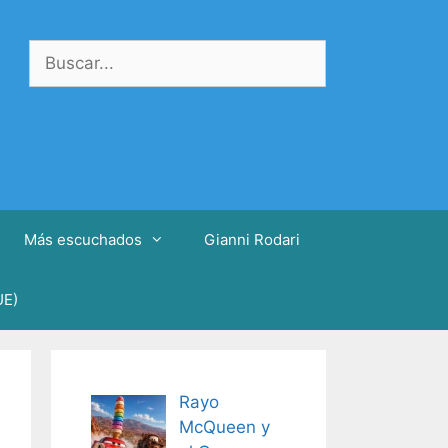
Buscar:
Más escuchados
Gianni Rodari
UE)
Rayo
McQueen y