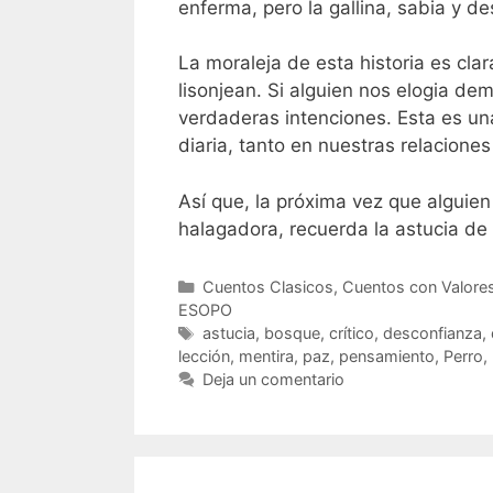
enferma, pero la gallina, sabia y d
La moraleja de esta historia es cl
lisonjean. Si alguien nos elogia d
verdaderas intenciones. Esta es un
diaria, tanto en nuestras relacione
Así que, la próxima vez que alguie
halagadora, recuerda la astucia de 
Categorías
Cuentos Clasicos
,
Cuentos con Valore
ESOPO
Etiquetas
astucia
,
bosque
,
crítico
,
desconfianza
,
lección
,
mentira
,
paz
,
pensamiento
,
Perro
,
Deja un comentario