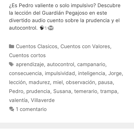
¿Es Pedro valiente o solo impulsivo? Descubre
la lección del Guardián Pegajoso en este
divertido audio cuento sobre la prudencia y el
autocontrol. 🧠✨🦁
Categorías
Cuentos Clasicos
,
Cuentos con Valores
,
Cuentos cortos
Etiquetas
aprendizaje
,
autocontrol
,
campanario
,
consecuencia
,
impulsividad
,
inteligencia
,
Jorge
,
lección
,
madurez
,
miel
,
observación
,
pausa
,
Pedro
,
prudencia
,
Susana
,
temerario
,
trampa
,
valentía
,
Villaverde
1 comentario