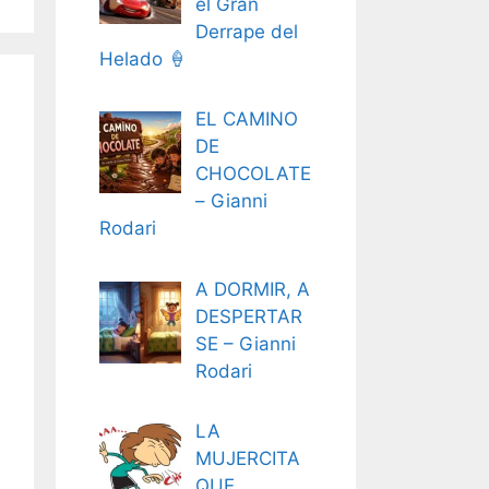
el Gran
Derrape del
Helado 🍦
EL CAMINO
DE
CHOCOLATE
– Gianni
Rodari
A DORMIR, A
DESPERTAR
SE – Gianni
Rodari
LA
MUJERCITA
QUE