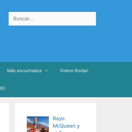
Buscar:
Más escuchados
Gianni Rodari
UE)
Rayo
McQueen y