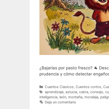
¿Bajarías por pasto fresco? 🐐 Descu
prudencia y cómo detectar engaños
Categorías
Cuentos Clasicos
,
Cuentos cortos
,
Cue
Etiquetas
aprendizaje
,
astucia
,
cabra
,
consejo
,
cu
inteligencia
,
león
,
montaña
,
moraleja
,
pelig
Deja un comentario