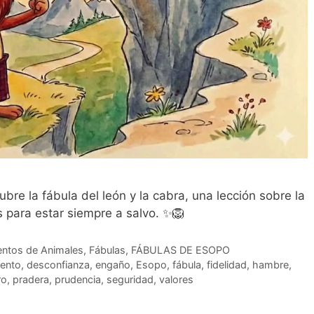
bre la fábula del león y la cabra, una lección sobre la
 para estar siempre a salvo. ✨🦁
ntos de Animales
,
Fábulas
,
FÁBULAS DE ESOPO
ento
,
desconfianza
,
engaño
,
Esopo
,
fábula
,
fidelidad
,
hambre
,
ro
,
pradera
,
prudencia
,
seguridad
,
valores