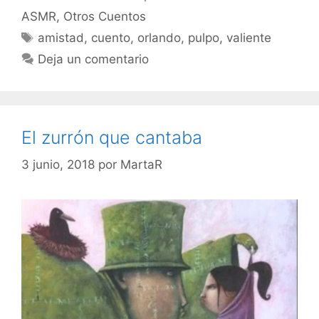
ASMR
,
Otros Cuentos
Etiquetas
amistad
,
cuento
,
orlando
,
pulpo
,
valiente
Deja un comentario
El zurrón que cantaba
3 junio, 2018
por
MartaR