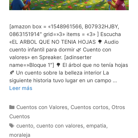
[amazon box = «1548961566, B07932HJBY,
0863151914″ grid=»3» items = «3» ] Escucha
«EL ARBOL QUE NO TENIA HOJAS 🌳 Audio
cuento infantil para dormir 🌿 Cuento con
valores» en Spreaker. [adinserter
name=»Bloque 1″] 🌳 El árbol que no tenía hojas
🍂 Un cuento sobre la belleza interior La
siguiente historia tuvo lugar en un campo …
Leer más
Categorías
Cuentos con Valores
,
Cuentos cortos
,
Otros
Cuentos
Etiquetas
cuento
,
cuento con valores
,
empatia
,
moraleja