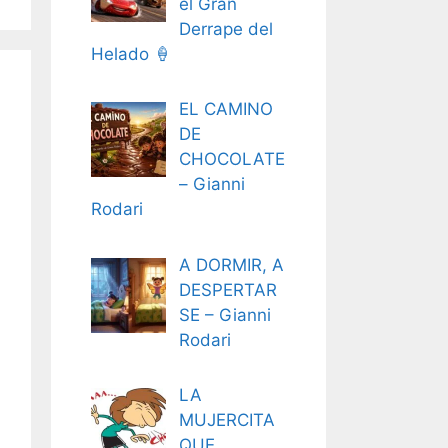
el Gran
Derrape del
Helado 🍦
EL CAMINO
DE
CHOCOLATE
– Gianni
Rodari
A DORMIR, A
DESPERTAR
SE – Gianni
Rodari
LA
MUJERCITA
QUE