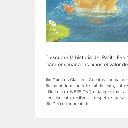
Descubre la historia del Patito Feo 
para enseñar a los niños el valor de
Categorías
Cuentos Clasicos
,
Cuentos con Valore
Etiquetas
amabilidad
,
autodescubrimiento
,
autoe
diferencia
,
dIVERSIDAD
,
estanque
,
familia
,
renacimiento
,
resiliencia
,
respeto
,
superac
Deja un comentario