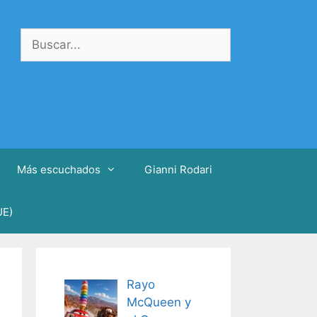
Buscar:
Más escuchados
Gianni Rodari
UE)
Rayo
McQueen y