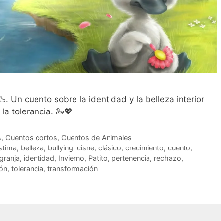
🦆. Un cuento sobre la identidad y la belleza interior
 la tolerancia. 🦢💖
s
,
Cuentos cortos
,
Cuentos de Animales
stima
,
belleza
,
bullying
,
cisne
,
clásico
,
crecimiento
,
cuento
,
granja
,
identidad
,
Invierno
,
Patito
,
pertenencia
,
rechazo
,
ión
,
tolerancia
,
transformación