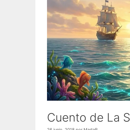
Cuento de La Si
26 junio, 2018
por
MartaR