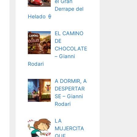
el Gran
Derrape del
Helado 🍦
EL CAMINO
DE
CHOCOLATE
– Gianni
Rodari
A DORMIR, A
DESPERTAR
SE – Gianni
Rodari
LA
MUJERCITA
QUE