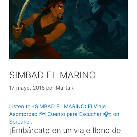
SIMBAD EL MARINO
17 mayo, 2018
por
MartaR
Listen to «SIMBAD EL MARINO: El Viaje
Asombroso 🗺️ Cuento para Escuchar 🎧» on
Spreaker.
¡Embárcate en un viaje lleno de