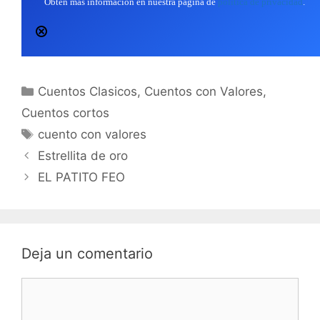
Obtén más información en nuestra página de
política de privacidad
.
Categorías
Cuentos Clasicos
,
Cuentos con Valores
,
Cuentos cortos
Etiquetas
cuento con valores
Estrellita de oro
EL PATITO FEO
Deja un comentario
Comentario