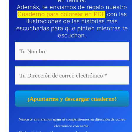
en familia.
Además, te enviamos de regalo nuestro
Cuaderno para colorear en PDF
con las
ilustraciones de las historias más
escuchadas para que pinten mientras te
escuchan.
Nunca te enviaremos spam ni compartiremos su dirección de correo
electrónico con nadie.