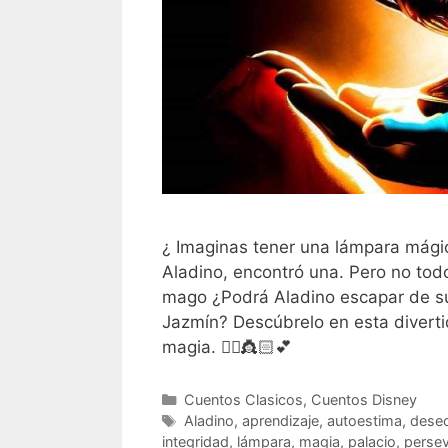
¿ Imaginas tener una lámpara mági
Aladino, encontró una. Pero no tod
mago ¿Podrá Aladino escapar de sus
Jazmín? Descúbrelo en esta diverti
magia. 🧞‍♂️👸🏻💕
Categorías
Cuentos Clasicos
,
Cuentos Disney
Etiquetas
Aladino
,
aprendizaje
,
autoestima
,
dese
integridad
,
lámpara
,
magia
,
palacio
,
persev