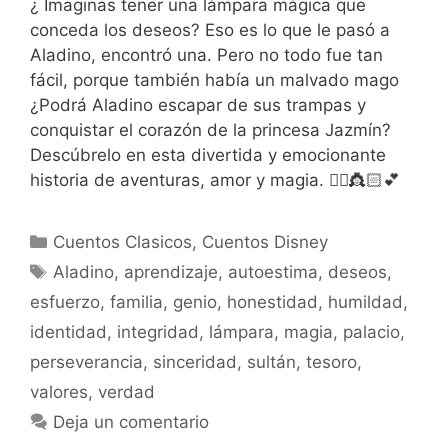
¿ Imaginas tener una lámpara mágica que
conceda los deseos? Eso es lo que le pasó a
Aladino, encontró una. Pero no todo fue tan
fácil, porque también había un malvado mago
¿Podrá Aladino escapar de sus trampas y
conquistar el corazón de la princesa Jazmín?
Descúbrelo en esta divertida y emocionante
historia de aventuras, amor y magia. 🧞‍♂️👸🏻💕
Categorías
Cuentos Clasicos
,
Cuentos Disney
Etiquetas
Aladino
,
aprendizaje
,
autoestima
,
deseos
,
esfuerzo
,
familia
,
genio
,
honestidad
,
humildad
,
identidad
,
integridad
,
lámpara
,
magia
,
palacio
,
perseverancia
,
sinceridad
,
sultán
,
tesoro
,
valores
,
verdad
Deja un comentario