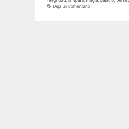
integridad
,
lámpara
,
magia
,
palacio
,
persev
Deja un comentario