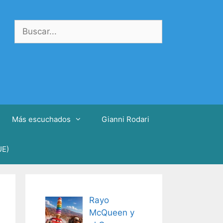
Buscar:
Más escuchados
Gianni Rodari
UE)
Rayo
McQueen y