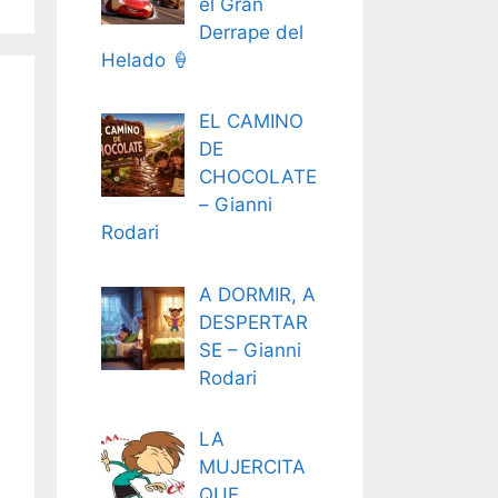
el Gran
Derrape del
Helado 🍦
EL CAMINO
DE
CHOCOLATE
– Gianni
Rodari
A DORMIR, A
DESPERTAR
SE – Gianni
Rodari
LA
MUJERCITA
QUE