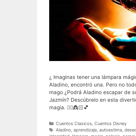
¿ Imaginas tener una lámpara mági
Aladino, encontró una. Pero no tod
mago ¿Podrá Aladino escapar de sus
Jazmín? Descúbrelo en esta diverti
magia. 🧞‍♂️👸🏻💕
Categorías
Cuentos Clasicos
,
Cuentos Disney
Etiquetas
Aladino
,
aprendizaje
,
autoestima
,
dese