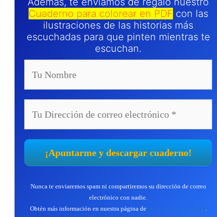
Además, te enviamos de regalo nuestro
Cuaderno para colorear en PDF
con las
ilustraciones de las historias más
escuchadas para que pinten mientras te
escuchan.
Nunca te enviaremos spam ni compartiremos su dirección de correo
electrónico con nadie.
Obtén más información en nuestra página de
política de privacidad
.