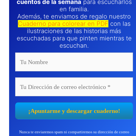
cuentos de la semana
para escucharlos
en familia.
Además, te enviamos de regalo nuestro
Cuaderno para colorear en PDF
con las
ilustraciones de las historias más
escuchadas para que pinten mientras te
escuchan.
Nunca te enviaremos spam ni compartiremos su dirección de correo