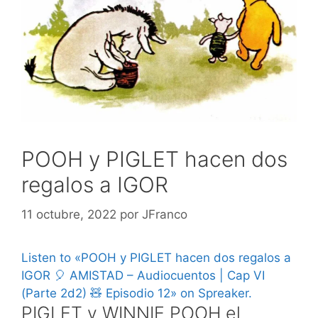
POOH y PIGLET hacen dos
regalos a IGOR
11 octubre, 2022
por
JFranco
Listen to «POOH y PIGLET hacen dos regalos a
IGOR 🎈 AMISTAD – Audiocuentos | Cap VI
(Parte 2d2) 🧸 Episodio 12» on Spreaker.
PIGLET y WINNIE POOH el