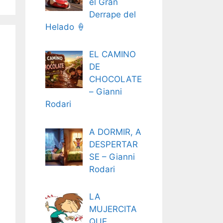
el Gran
Derrape del
Helado 🍦
EL CAMINO
DE
CHOCOLATE
– Gianni
Rodari
A DORMIR, A
DESPERTAR
SE – Gianni
Rodari
LA
MUJERCITA
QUE