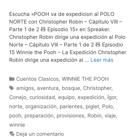
Escucha «POOH va de expedicion al POLO
NORTE con Christopher Robin – Cápitulo VIII –
Parte 1 de 2 🧸 Episodio 15» en Spreaker.
Christopher Robin dirige una expedición al Polo
Norte – Cápitulo VIII – Parte 1 de 2 🧸 Episodio
15 Winnie the Pooh – La Expedición Christopher
Robin dirige una expedición al …
Leer más
Categorías
Cuentos Clasicos
,
WINNIE THE POOH
Etiquetas
amigos
,
aventura
,
bosque
,
Christopher
,
Conejo
,
curiosidad
,
equipo
,
expedición
,
Ígor
,
norte
,
organización
,
parientes
,
piglet
,
Polo
,
pooh
,
preparación
,
provisiones
,
Robin
,
viaje
,
winnie
Deja un comentario