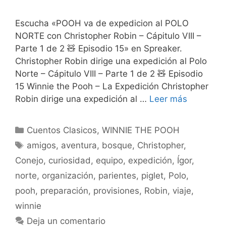
Escucha «POOH va de expedicion al POLO
NORTE con Christopher Robin – Cápitulo VIII –
Parte 1 de 2 🧸 Episodio 15» en Spreaker.
Christopher Robin dirige una expedición al Polo
Norte – Cápitulo VIII – Parte 1 de 2 🧸 Episodio
15 Winnie the Pooh – La Expedición Christopher
Robin dirige una expedición al …
Leer más
Categorías
Cuentos Clasicos
,
WINNIE THE POOH
Etiquetas
amigos
,
aventura
,
bosque
,
Christopher
,
Conejo
,
curiosidad
,
equipo
,
expedición
,
Ígor
,
norte
,
organización
,
parientes
,
piglet
,
Polo
,
pooh
,
preparación
,
provisiones
,
Robin
,
viaje
,
winnie
Deja un comentario