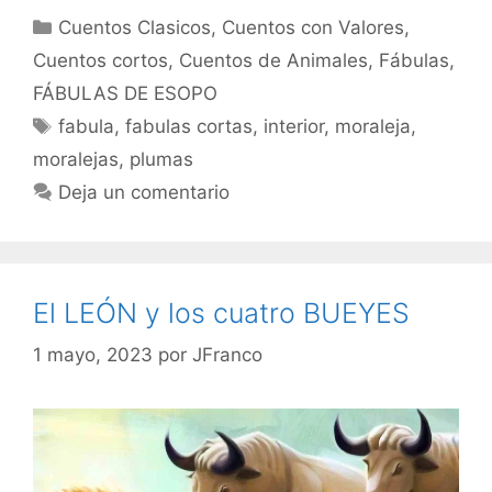
Categorías
Cuentos Clasicos
,
Cuentos con Valores
,
Cuentos cortos
,
Cuentos de Animales
,
Fábulas
,
FÁBULAS DE ESOPO
Etiquetas
fabula
,
fabulas cortas
,
interior
,
moraleja
,
moralejas
,
plumas
Deja un comentario
El LEÓN y los cuatro BUEYES
1 mayo, 2023
por
JFranco