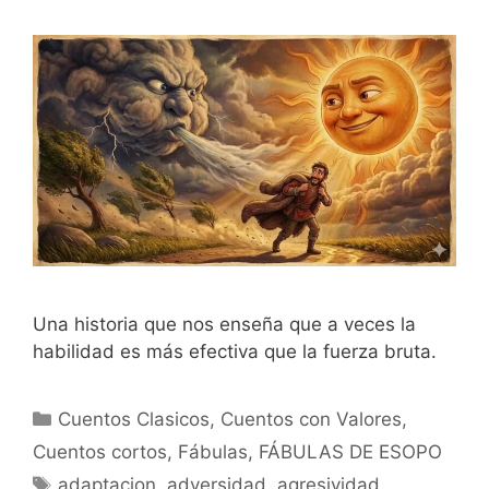
Una historia que nos enseña que a veces la
habilidad es más efectiva que la fuerza bruta.
Categorías
Cuentos Clasicos
,
Cuentos con Valores
,
Cuentos cortos
,
Fábulas
,
FÁBULAS DE ESOPO
Etiquetas
adaptacion
,
adversidad
,
agresividad
,