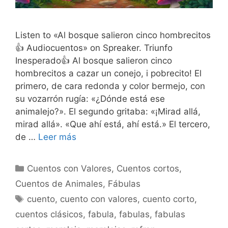
Listen to «Al bosque salieron cinco hombrecitos
👍 Audiocuentos» on Spreaker. Triunfo
Inesperado👍 Al bosque salieron cinco
hombrecitos a cazar un conejo, i pobrecito! El
primero, de cara redonda y color bermejo, con
su vozarrón rugía: «¿Dónde está ese
animalejo?». El segundo gritaba: «¡Mirad allá,
mirad allá». «Que ahí está, ahí está.» El tercero,
de …
Leer más
Categorías
Cuentos con Valores
,
Cuentos cortos
,
Cuentos de Animales
,
Fábulas
Etiquetas
cuento
,
cuento con valores
,
cuento corto
,
cuentos clásicos
,
fabula
,
fabulas
,
fabulas