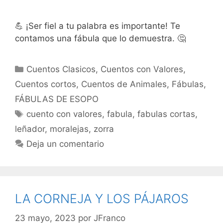
💪 ¡Ser fiel a tu palabra es importante! Te
contamos una fábula que lo demuestra. 🤔
Categorías
Cuentos Clasicos
,
Cuentos con Valores
,
Cuentos cortos
,
Cuentos de Animales
,
Fábulas
,
FÁBULAS DE ESOPO
Etiquetas
cuento con valores
,
fabula
,
fabulas cortas
,
leñador
,
moralejas
,
zorra
Deja un comentario
LA CORNEJA Y LOS PÁJAROS
23 mayo, 2023
por
JFranco