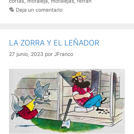
cortas
,
moraleja
,
moralejas
,
refran
Deja un comentario
LA ZORRA Y EL LEÑADOR
27 junio, 2023
por
JFranco