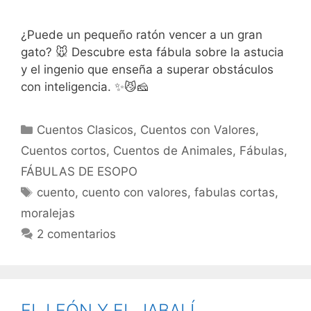
¿Puede un pequeño ratón vencer a un gran
gato? 🐭 Descubre esta fábula sobre la astucia
y el ingenio que enseña a superar obstáculos
con inteligencia. ✨😼🧀
Categorías
Cuentos Clasicos
,
Cuentos con Valores
,
Cuentos cortos
,
Cuentos de Animales
,
Fábulas
,
FÁBULAS DE ESOPO
Etiquetas
cuento
,
cuento con valores
,
fabulas cortas
,
moralejas
2 comentarios
EL LEÓN Y EL JABALÍ