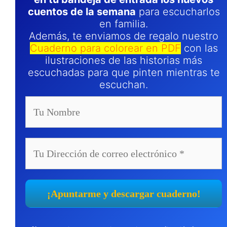
cuentos de la semana
para escucharlos
en familia.
Además, te enviamos de regalo nuestro
Cuaderno para colorear en PDF
con las
ilustraciones de las historias más
escuchadas para que pinten mientras te
escuchan.