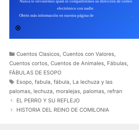
Nunca te enviaremos spam ni compartiremos su dirección de correo
electrónico con nadie.
Obtén más información en nuestra página de
política de privacidad
.
Categorías
Cuentos Clasicos
,
Cuentos con Valores
,
Cuentos cortos
,
Cuentos de Animales
,
Fábulas
,
FÁBULAS DE ESOPO
Etiquetas
Esopo
,
fabula
,
fábula
,
La lechuza y las
palomas
,
lechuza
,
moralejas
,
palomas
,
refran
EL PERRO Y SU REFLEJO
HISTORIA DEL REINO DE COMILONIA