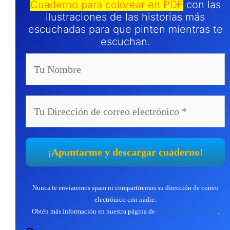
Cuaderno para colorear en PDF
con las
ilustraciones de las historias más
escuchadas para que pinten mientras te
escuchan.
Nunca te enviaremos spam ni compartiremos su dirección de correo
electrónico con nadie.
Obtén más información en nuestra página de
política de privacidad
.