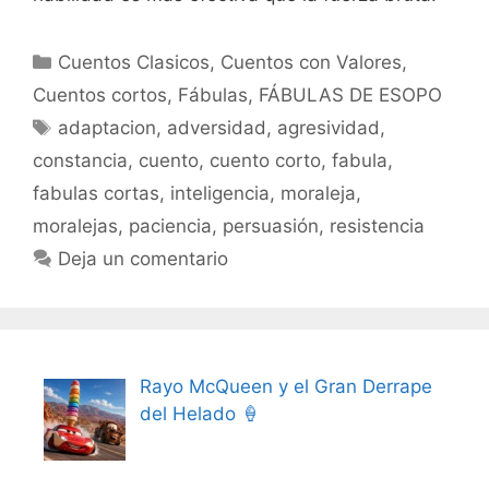
Categorías
Cuentos Clasicos
,
Cuentos con Valores
,
Cuentos cortos
,
Fábulas
,
FÁBULAS DE ESOPO
Etiquetas
adaptacion
,
adversidad
,
agresividad
,
constancia
,
cuento
,
cuento corto
,
fabula
,
fabulas cortas
,
inteligencia
,
moraleja
,
moralejas
,
paciencia
,
persuasión
,
resistencia
Deja un comentario
Rayo McQueen y el Gran Derrape
del Helado 🍦