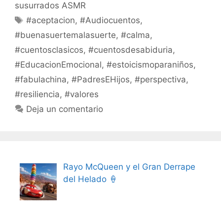
susurrados ASMR
Etiquetas
#aceptacion
,
#Audiocuentos
,
#buenasuertemalasuerte
,
#calma
,
#cuentosclasicos
,
#cuentosdesabiduria
,
#EducacionEmocional
,
#estoicismoparaniños
,
#fabulachina
,
#PadresEHijos
,
#perspectiva
,
#resiliencia
,
#valores
Deja un comentario
Rayo McQueen y el Gran Derrape
del Helado 🍦