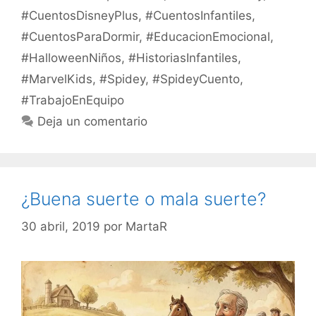
#CuentosDisneyPlus
,
#CuentosInfantiles
,
#CuentosParaDormir
,
#EducacionEmocional
,
#HalloweenNiños
,
#HistoriasInfantiles
,
#MarvelKids
,
#Spidey
,
#SpideyCuento
,
#TrabajoEnEquipo
Deja un comentario
¿Buena suerte o mala suerte?
30 abril, 2019
por
MartaR