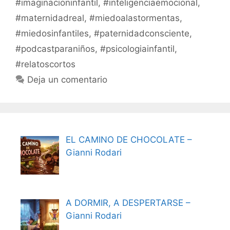
#imaginacioninfantil
,
#inteligenciaemocional
,
#maternidadreal
,
#miedoalastormentas
,
#miedosinfantiles
,
#paternidadconsciente
,
#podcastparaniños
,
#psicologiainfantil
,
#relatoscortos
Deja un comentario
EL CAMINO DE CHOCOLATE –
Gianni Rodari
A DORMIR, A DESPERTARSE –
Gianni Rodari