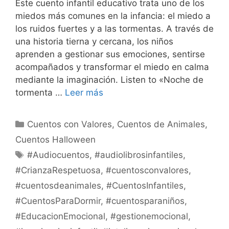
Este cuento infantil educativo trata uno de los
miedos más comunes en la infancia: el miedo a
los ruidos fuertes y a las tormentas. A través de
una historia tierna y cercana, los niños
aprenden a gestionar sus emociones, sentirse
acompañados y transformar el miedo en calma
mediante la imaginación. Listen to «Noche de
tormenta …
Leer más
Categorías
Cuentos con Valores
,
Cuentos de Animales
,
Cuentos Halloween
Etiquetas
#Audiocuentos
,
#audiolibrosinfantiles
,
#CrianzaRespetuosa
,
#cuentosconvalores
,
#cuentosdeanimales
,
#CuentosInfantiles
,
#CuentosParaDormir
,
#cuentosparaniños
,
#EducacionEmocional
,
#gestionemocional
,