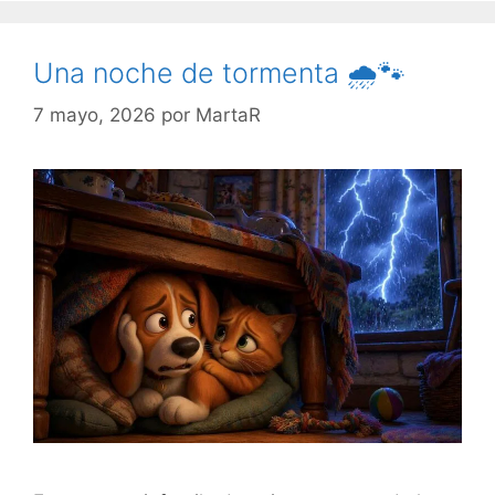
Una noche de tormenta 🌧️🐾
7 mayo, 2026
por
MartaR