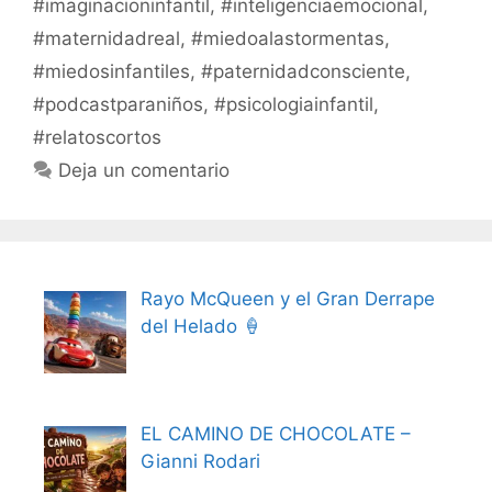
#imaginacioninfantil
,
#inteligenciaemocional
,
#maternidadreal
,
#miedoalastormentas
,
#miedosinfantiles
,
#paternidadconsciente
,
#podcastparaniños
,
#psicologiainfantil
,
#relatoscortos
Deja un comentario
Rayo McQueen y el Gran Derrape
del Helado 🍦
EL CAMINO DE CHOCOLATE –
Gianni Rodari