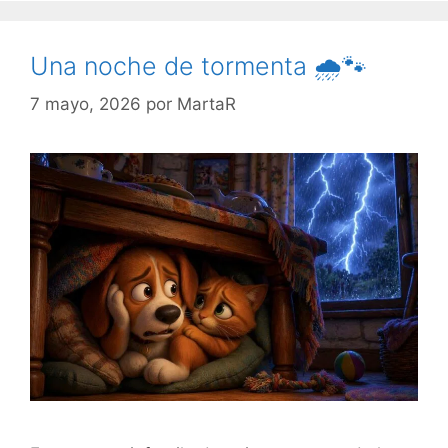
Una noche de tormenta 🌧️🐾
7 mayo, 2026
por
MartaR