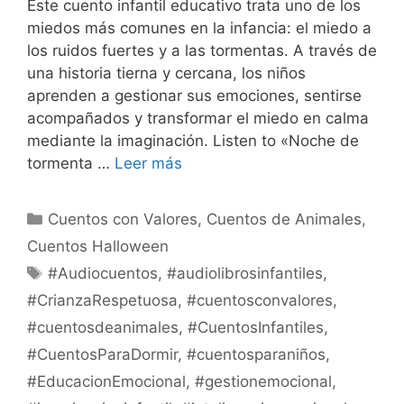
Este cuento infantil educativo trata uno de los
miedos más comunes en la infancia: el miedo a
los ruidos fuertes y a las tormentas. A través de
una historia tierna y cercana, los niños
aprenden a gestionar sus emociones, sentirse
acompañados y transformar el miedo en calma
mediante la imaginación. Listen to «Noche de
tormenta …
Leer más
Categorías
Cuentos con Valores
,
Cuentos de Animales
,
Cuentos Halloween
Etiquetas
#Audiocuentos
,
#audiolibrosinfantiles
,
#CrianzaRespetuosa
,
#cuentosconvalores
,
#cuentosdeanimales
,
#CuentosInfantiles
,
#CuentosParaDormir
,
#cuentosparaniños
,
#EducacionEmocional
,
#gestionemocional
,