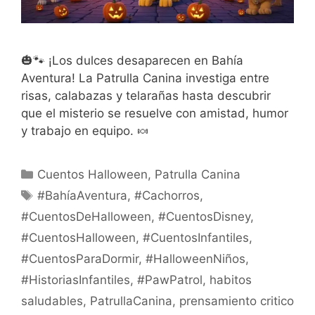
🎃🐾 ¡Los dulces desaparecen en Bahía
Aventura! La Patrulla Canina investiga entre
risas, calabazas y telarañas hasta descubrir
que el misterio se resuelve con amistad, humor
y trabajo en equipo. 🍬
Categorías
Cuentos Halloween
,
Patrulla Canina
Etiquetas
#BahíaAventura
,
#Cachorros
,
#CuentosDeHalloween
,
#CuentosDisney
,
#CuentosHalloween
,
#CuentosInfantiles
,
#CuentosParaDormir
,
#HalloweenNiños
,
#HistoriasInfantiles
,
#PawPatrol
,
habitos
saludables
,
PatrullaCanina
,
prensamiento critico