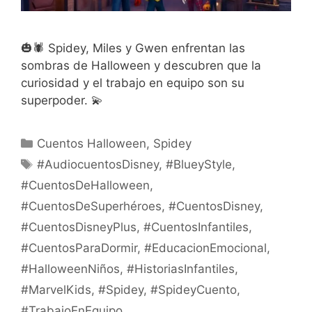
🎃🕷️ Spidey, Miles y Gwen enfrentan las
sombras de Halloween y descubren que la
curiosidad y el trabajo en equipo son su
superpoder. 💫
Categorías
Cuentos Halloween
,
Spidey
Etiquetas
#AudiocuentosDisney
,
#BlueyStyle
,
#CuentosDeHalloween
,
#CuentosDeSuperhéroes
,
#CuentosDisney
,
#CuentosDisneyPlus
,
#CuentosInfantiles
,
#CuentosParaDormir
,
#EducacionEmocional
,
#HalloweenNiños
,
#HistoriasInfantiles
,
#MarvelKids
,
#Spidey
,
#SpideyCuento
,
#TrabajoEnEquipo