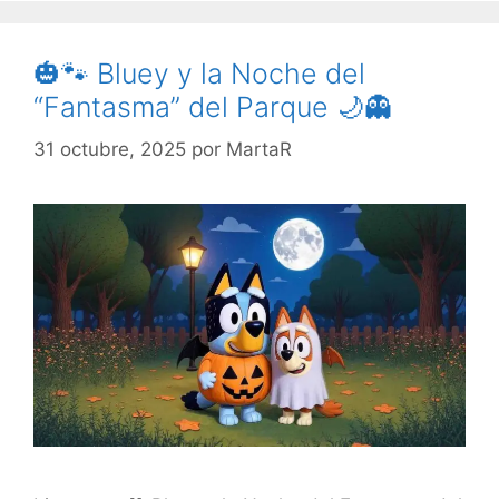
🎃🐾 Bluey y la Noche del
“Fantasma” del Parque 🌙👻
31 octubre, 2025
por
MartaR