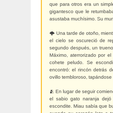
que para otros era un simpl
gigantesco que le retumbaba 
asustaba muchísimo. Su mund
🌩️ Una tarde de otoño, mien
el cielo se oscureció de r
segundo después, un trueno 
Máximo, aterrorizado por e
cohete peludo. Se escond
encontró: el rincón detrás d
ovillo tembloroso, tapándose l
🫂 En lugar de seguir comien
el sabio gato naranja dejó
escondite. Miau sabía que bu