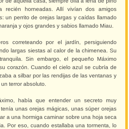
or de aquella casa, siempre olía a leña de pino
a recién horneadas. Allí vivían dos amigos
 un perrito de orejas largas y caídas llamado
naranja y ojos grandes y sabios llamado Miau.
os correteando por el jardín, persiguiendo
do largas siestas al calor de la chimenea. Su
 tranquila. Sin embargo, el pequeño Máximo
u corazón. Cuando el cielo azul se cubría de
aba a silbar por las rendijas de las ventanas y
a un terror absoluto.
ximo, había que entender un secreto muy
 tenía unas orejas mágicas, unas súper orejas
ar a una hormiga caminar sobre una hoja seca
a. Por eso, cuando estallaba una tormenta, lo