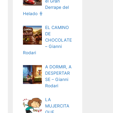
el Gran
Derrape del
Helado 🍦
EL CAMINO
DE
CHOCOLATE
– Gianni
Rodari
A DORMIR, A
DESPERTAR
SE – Gianni
Rodari
LA
MUJERCITA
QUE