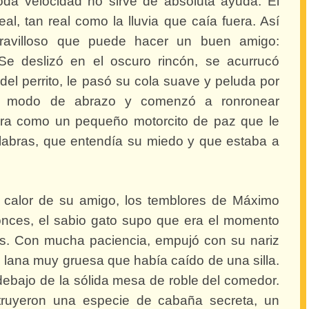
oda velocidad no sirve de absoluta ayuda. El
, tan real como la lluvia que caía fuera. Así
avilloso que puede hacer un buen amigo:
e deslizó en el oscuro rincón, se acurrucó
del perrito, le pasó su cola suave y peluda por
 modo de abrazo y comenzó a ronronear
era como un pequeño motorcito de paz que le
labras, que entendía su miedo y que estaba a
l calor de su amigo, los temblores de Máximo
nces, el sabio gato supo que era el momento
as. Con mucha paciencia, empujó con su nariz
lana muy gruesa que había caído de una silla.
 debajo de la sólida mesa de roble del comedor.
truyeron una especie de cabaña secreta, un