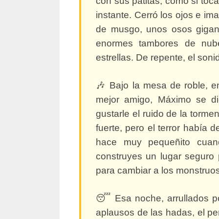
con sus patitas, como si toc
instante. Cerró los ojos e im
de musgo, unos osos giga
enormes tambores de nube
estrellas. De repente, el soni
🎶 Bajo la mesa de roble, 
mejor amigo, Máximo se d
gustarle el ruido de la torme
fuerte, pero el terror había
hace muy pequeñito cuand
construyes un lugar seguro 
para cambiar a los monstruos
😴 Esa noche, arrullados po
aplausos de las hadas, el per