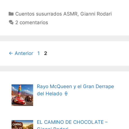
Categorías
Cuentos susurrados ASMR
,
Gianni Rodari
2 comentarios
Página
Página
←
Anterior
1
2
Rayo McQueen y el Gran Derrape
del Helado 🍦
EL CAMINO DE CHOCOLATE –