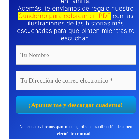
en familia.
Además, te enviamos de regalo nuestro
Cuaderno para colorear en PDF
con las
ilustraciones de las historias más
escuchadas para que pinten mientras te
escuchan.
Nunca te enviaremos spam ni compartiremos su dirección de correo
electrónico con nadie.