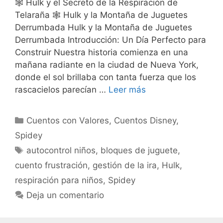
🕸️ Hulk y el Secreto de la Respiración de
Telaraña 🕸️ Hulk y la Montaña de Juguetes
Derrumbada Hulk y la Montaña de Juguetes
Derrumbada Introducción: Un Día Perfecto para
Construir Nuestra historia comienza en una
mañana radiante en la ciudad de Nueva York,
donde el sol brillaba con tanta fuerza que los
rascacielos parecían …
Leer más
Categorías
Cuentos con Valores
,
Cuentos Disney
,
Spidey
Etiquetas
autocontrol niños
,
bloques de juguete
,
cuento frustración
,
gestión de la ira
,
Hulk
,
respiración para niños
,
Spidey
Deja un comentario