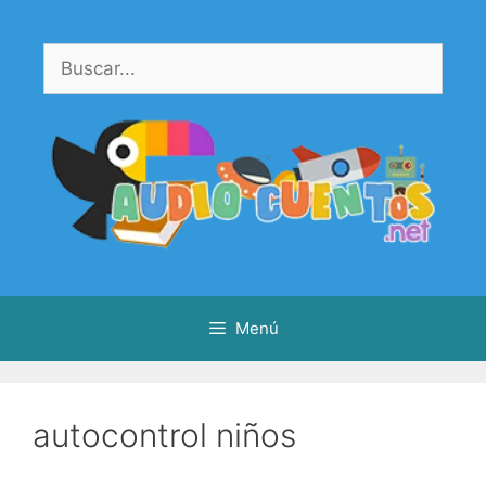
Saltar
al
Buscar:
contenido
Menú
autocontrol niños