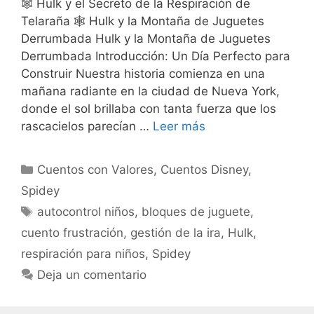
🕸️ Hulk y el Secreto de la Respiración de
Telaraña 🕸️ Hulk y la Montaña de Juguetes
Derrumbada Hulk y la Montaña de Juguetes
Derrumbada Introducción: Un Día Perfecto para
Construir Nuestra historia comienza en una
mañana radiante en la ciudad de Nueva York,
donde el sol brillaba con tanta fuerza que los
rascacielos parecían …
Leer más
Categorías
Cuentos con Valores
,
Cuentos Disney
,
Spidey
Etiquetas
autocontrol niños
,
bloques de juguete
,
cuento frustración
,
gestión de la ira
,
Hulk
,
respiración para niños
,
Spidey
Deja un comentario