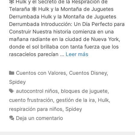
🕸️ Hulk y el Secreto de la Respiración de
Telaraña 🕸️ Hulk y la Montaña de Juguetes
Derrumbada Hulk y la Montaña de Juguetes
Derrumbada Introducción: Un Día Perfecto para
Construir Nuestra historia comienza en una
mañana radiante en la ciudad de Nueva York,
donde el sol brillaba con tanta fuerza que los
rascacielos parecían …
Leer más
Categorías
Cuentos con Valores
,
Cuentos Disney
,
Spidey
Etiquetas
autocontrol niños
,
bloques de juguete
,
cuento frustración
,
gestión de la ira
,
Hulk
,
respiración para niños
,
Spidey
Deja un comentario