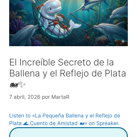
El Increíble Secreto de la
Ballena y el Reflejo de Plata
🐋✨
7 abril, 2026
por
MartaR
Listen to «La Pequeña Ballena y el Reflejo de
Plata 🌊 Cuento de Amistad 🐋» on Spreaker.