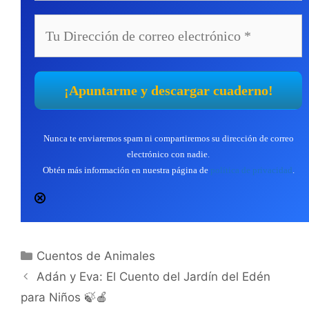
Nunca te enviaremos spam ni compartiremos su dirección de correo
electrónico con nadie.
Obtén más información en nuestra página de
política de privacidad
.
Categorías
Cuentos de Animales
Adán y Eva: El Cuento del Jardín del Edén
para Niños 🍃🍎