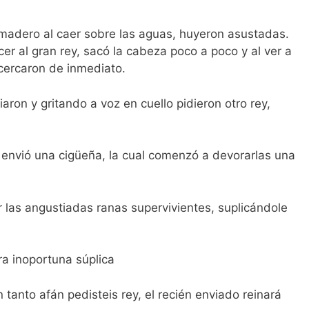
madero al caer sobre las aguas, huyeron asustadas.
cer al gran rey, sacó la cabeza poco a poco y al ver a
acercaron de inmediato.
aron y gritando a voz en cuello pidieron otro rey,
s envió una cigüeña, la cual comenzó a devorarlas una
las angustiadas ranas supervivientes, suplicándole
ra inoportuna súplica
n tanto afán pedisteis rey, el recién enviado reinará