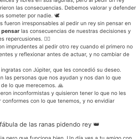
felices y libres en sus lagunas, pero al pedir un rey
frieron las consecuencias. Debemos valorar y defender
os someter por nadie. 🕊️
as fueron irresponsables al pedir un rey sin pensar en
s
pensar
las consecuencias de nuestras decisiones y
s repercusiones. 🙋‍♂️
ron imprudentes al pedir otro rey cuando el primero no
ntes y reflexionar antes de actuar, y no cambiar de
n ingratas con Júpiter, que les concedió su deseo.
 las personas que nos ayudan y nos dan lo que
s de lo que merecemos. 🙏
ueron inconformistas y quisieron tener lo que no les
 conformes con lo que tenemos, y no envidiar
ábula de las ranas pidendo rey 👑
eja pero que funciona bien. Un día ves a tu amigo con