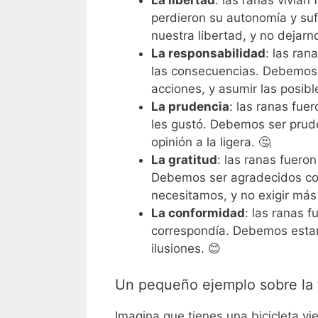
La libertad
: las ranas vivían 
perdieron su autonomía y su
nuestra libertad, y no dejarn
La responsabilidad
: las ran
las consecuencias. Debemo
acciones, y asumir las posible
La prudencia
: las ranas fue
les gustó. Debemos ser prude
opinión a la ligera. 🤔
La gratitud
: las ranas fuero
Debemos ser agradecidos con
necesitamos, y no exigir má
La conformidad
: las ranas f
correspondía. Debemos estar
ilusiones. 😊
Un pequeño ejemplo sobre la f
Imagina que tienes una bicicleta vi