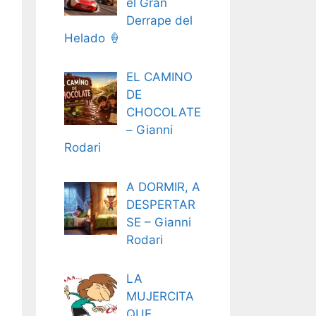
el Gran
Derrape del
Helado 🍦
EL CAMINO
DE
CHOCOLATE
– Gianni
Rodari
A DORMIR, A
DESPERTAR
SE – Gianni
Rodari
LA
MUJERCITA
QUE