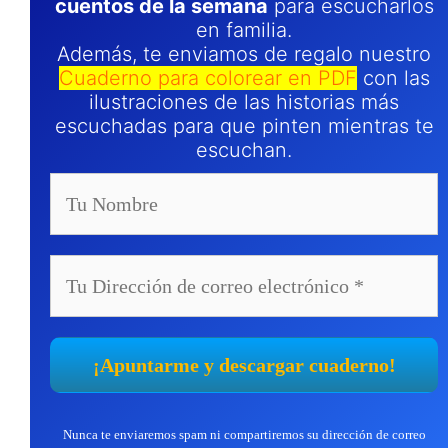
cuentos de la semana
para escucharlos
en familia.
Además, te enviamos de regalo nuestro
Cuaderno para colorear en PDF
con las
ilustraciones de las historias más
escuchadas para que pinten mientras te
escuchan.
Nunca te enviaremos spam ni compartiremos su dirección de correo