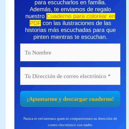
para escucharlos en familia.
Además, te enviamos de regalo
nuestro
Cuaderno para colorear en
PDF
con las ilustraciones de las
historias más escuchadas para que
pinten mientras te escuchan.
Nunca te enviaremos spam ni compartiremos su dirección de
correo electrónico con nadie.