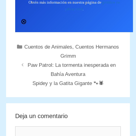
Obtén más información en nuestra página de
política de
privacidad
.
Categorías
Cuentos de Animales
,
Cuentos Hermanos
Grimm
Paw Patrol: La tormenta inesperada en
Bahía Aventura
Spidey y la Gatita Gigante 🐾🕷️
Deja un comentario
Comentario