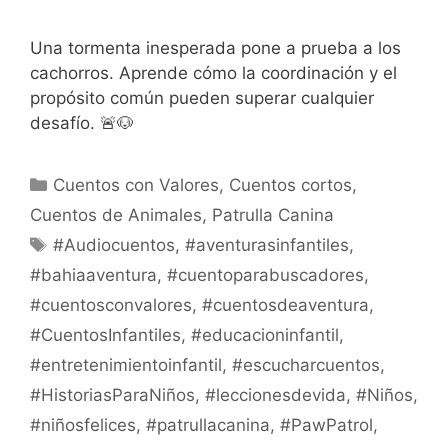
Una tormenta inesperada pone a prueba a los
cachorros. Aprende cómo la coordinación y el
propósito común pueden superar cualquier
desafío. 🚨🐶
Categorías
Cuentos con Valores
,
Cuentos cortos
,
Cuentos de Animales
,
Patrulla Canina
Etiquetas
#Audiocuentos
,
#aventurasinfantiles
,
#bahiaaventura
,
#cuentoparabuscadores
,
#cuentosconvalores
,
#cuentosdeaventura
,
#CuentosInfantiles
,
#educacioninfantil
,
#entretenimientoinfantil
,
#escucharcuentos
,
#HistoriasParaNiños
,
#leccionesdevida
,
#Niños
,
#niñosfelices
,
#patrullacanina
,
#PawPatrol
,