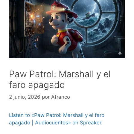
Paw Patrol: Marshall y el
faro apagado
2 junio, 2026
por
Afranco
Listen to «Paw Patrol: Marshall y el faro
apagado | Audiocuentos» on Spreaker.