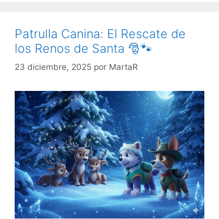
Patrulla Canina: El Rescate de
los Renos de Santa 🎅🐾
23 diciembre, 2025
por
MartaR