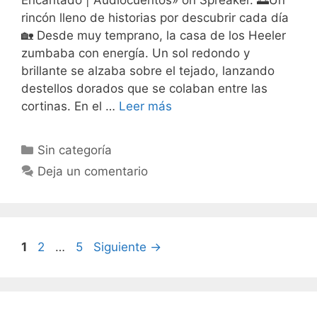
Encantado | Audiocuentos» on Spreaker. 🌅Un
rincón lleno de historias por descubrir cada día
🏡 Desde muy temprano, la casa de los Heeler
zumbaba con energía. Un sol redondo y
brillante se alzaba sobre el tejado, lanzando
destellos dorados que se colaban entre las
cortinas. En el …
Leer más
Categorías
Sin categoría
Deja un comentario
Página
Página
Página
1
2
…
5
Siguiente
→