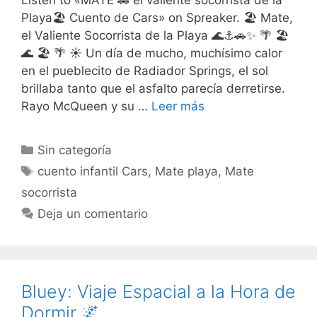
Playa🏖️ Cuento de Cars» on Spreaker. 🏖️ Mate,
el Valiente Socorrista de la Playa 🌊⚓🚗✨ 🌴 🏖️
🌊 🏖️ 🌴 ☀️ Un día de mucho, muchísimo calor
en el pueblecito de Radiador Springs, el sol
brillaba tanto que el asfalto parecía derretirse.
Rayo McQueen y su …
Leer más
Categorías
Sin categoría
Etiquetas
cuento infantil Cars
,
Mate playa
,
Mate
socorrista
Deja un comentario
Bluey: Viaje Espacial a la Hora de
Dormir 🌌