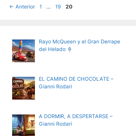
Página
Página
Página
←
Anterior
1
…
19
20
Rayo McQueen y el Gran Derrape
del Helado 🍦
EL CAMINO DE CHOCOLATE –
Gianni Rodari
A DORMIR, A DESPERTARSE –
Gianni Rodari