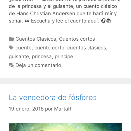
de la princesa y el guisante, un cuento clásico
de Hans Christian Andersen que te hará reír y
soñar. 💤 Escucha y lee el cuento aquí. 🎧📚
Categorías
Cuentos Clasicos
,
Cuentos cortos
Etiquetas
cuento
,
cuento corto
,
cuentos clásicos
,
guisante
,
princesa
,
principe
Deja un comentario
La vendedora de fósforos
19 enero, 2018
por
MartaR