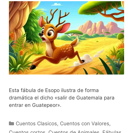
Esta fábula de Esopo ilustra de forma
dramática el dicho «salir de Guatemala para
entrar en Guatepeor».
Categorías
Cuentos Clasicos
,
Cuentos con Valores
,
Cuentos cortos
,
Cuentos de Animales
,
Fábulas
,