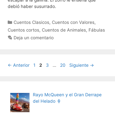
debió haber susurrado.
Categorías
Cuentos Clasicos
,
Cuentos con Valores
,
Cuentos cortos
,
Cuentos de Animales
,
Fábulas
Deja un comentario
Página
Página
Página
Página
←
Anterior
1
2
3
…
20
Siguiente
→
Rayo McQueen y el Gran Derrape
del Helado 🍦