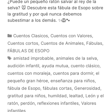
¿Puede un pequeño ratón salvar al rey de la
selva? 🐭 Descubre esta fábula de Esopo sobre
la gratitud y por qué nunca debemos
subestimar a los demás. ✨🦁🐾
Categorías
Cuentos Clasicos
,
Cuentos con Valores
,
Cuentos cortos
,
Cuentos de Animales
,
Fábulas
,
FÁBULAS DE ESOPO
Etiquetas
amistad improbable
,
animales de la selva
,
audición infantil
,
ayuda mutua
,
cuento clásico
,
cuentos con moraleja
,
cuentos para dormir
,
el
pequeño gran héroe
,
enseñanza para niños
,
fábula de Esopo
,
fábulas cortas
,
Generosidad
,
gratitud para niños
,
humildad
,
lealtad
,
León y el
ratón
,
perdón
,
reflexiones infantiles
,
Valores
infantiles