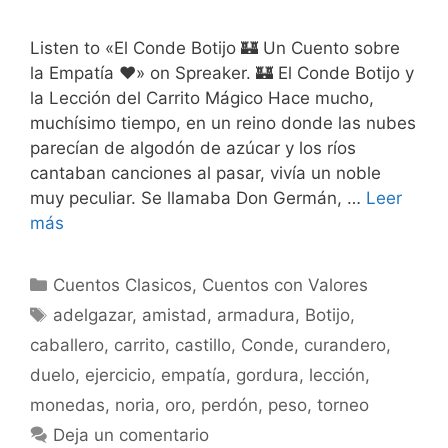
Listen to «El Conde Botijo 🏰 Un Cuento sobre
la Empatía ❤️» on Spreaker. 🏰 El Conde Botijo y
la Lección del Carrito Mágico Hace mucho,
muchísimo tiempo, en un reino donde las nubes
parecían de algodón de azúcar y los ríos
cantaban canciones al pasar, vivía un noble
muy peculiar. Se llamaba Don Germán, …
Leer
más
Categorías
Cuentos Clasicos
,
Cuentos con Valores
Etiquetas
adelgazar
,
amistad
,
armadura
,
Botijo
,
caballero
,
carrito
,
castillo
,
Conde
,
curandero
,
duelo
,
ejercicio
,
empatía
,
gordura
,
lección
,
monedas
,
noria
,
oro
,
perdón
,
peso
,
torneo
Deja un comentario