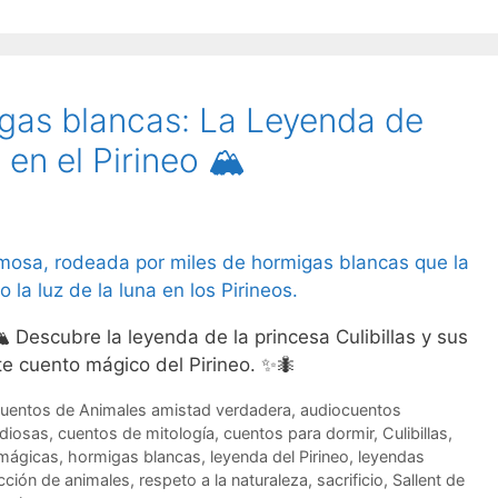
migas blancas: La Leyenda de
en el Pirineo 🏔️
️ Descubre la leyenda de la princesa Culibillas y sus
e cuento mágico del Pirineo. ✨🐜
Etiquetas
uentos de Animales
amistad verdadera
,
audiocuentos
 diosas
,
cuentos de mitología
,
cuentos para dormir
,
Culibillas
,
 mágicas
,
hormigas blancas
,
leyenda del Pirineo
,
leyendas
cción de animales
,
respeto a la naturaleza
,
sacrificio
,
Sallent de