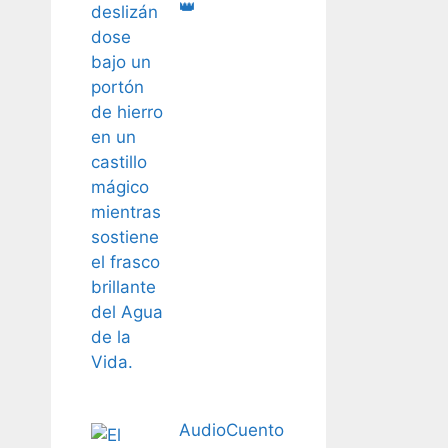
👑
AudioCuento