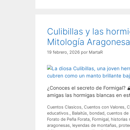
Culibillas y las hor
Mitología Aragonesa 
19 febrero, 2026
por
MartaR
¿Conoces el secreto de Formigal? 🏔
amigas las hormigas blancas en est
Categorías
Cuentos Clasicos
,
Cuentos con Valores
,
C
educativos.
,
Balaitús
,
bondad
,
cuentos de
Forato de Peña Forata
,
Formigal
,
historias
aragonesas
,
leyendas de montañas
,
prote