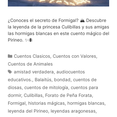
¿Conoces el secreto de Formigal? 🏔️ Descubre
la leyenda de la princesa Culibillas y sus amigas
las hormigas blancas en este cuento mágico del
Pirineo. ✨🐜
Categorías
Cuentos Clasicos
,
Cuentos con Valores
,
Cuentos de Animales
Etiquetas
amistad verdadera
,
audiocuentos
educativos.
,
Balaitús
,
bondad
,
cuentos de
diosas
,
cuentos de mitología
,
cuentos para
dormir
,
Culibillas
,
Forato de Peña Forata
,
Formigal
,
historias mágicas
,
hormigas blancas
,
leyenda del Pirineo
,
leyendas aragonesas
,