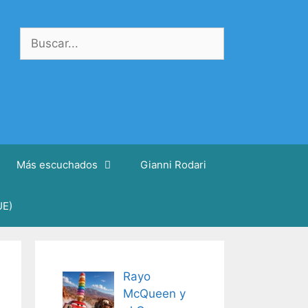
Buscar:
Más escuchados
Gianni Rodari
UE)
Rayo
McQueen y