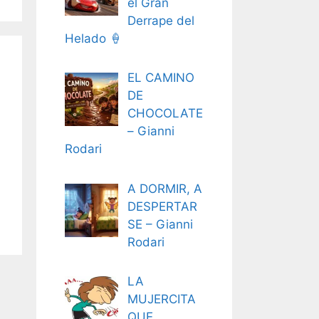
el Gran
Derrape del
Helado 🍦
EL CAMINO
DE
CHOCOLATE
– Gianni
Rodari
A DORMIR, A
DESPERTAR
SE – Gianni
Rodari
LA
MUJERCITA
QUE