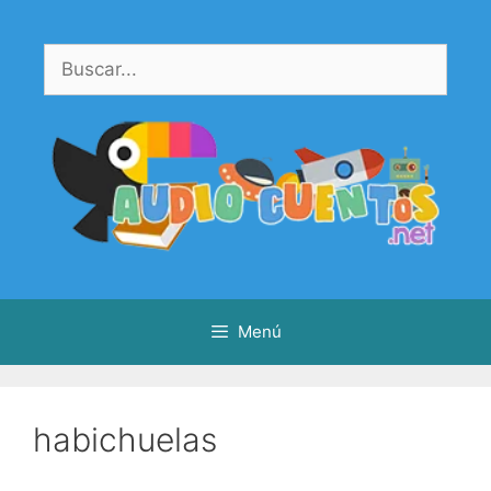
Saltar
al
Buscar:
contenido
Menú
habichuelas