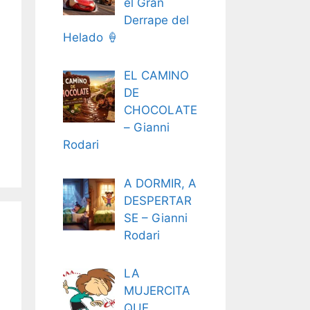
el Gran
Derrape del
Helado 🍦
EL CAMINO
DE
CHOCOLATE
– Gianni
Rodari
A DORMIR, A
DESPERTAR
SE – Gianni
Rodari
LA
MUJERCITA
QUE