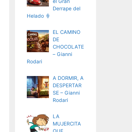
el Gran
Derrape del
Helado 🍦
EL CAMINO
DE
CHOCOLATE
– Gianni
Rodari
A DORMIR, A
DESPERTAR
SE – Gianni
Rodari
LA
MUJERCITA
QUE